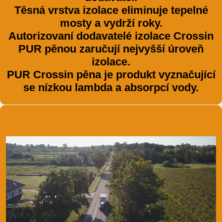
Těsná vrstva izolace eliminuje tepelné
mosty a vydrží roky.
Autorizovaní dodavatelé izolace Crossin
PUR pěnou zaručují nejvyšší úroveň
izolace.
PUR Crossin pěna je produkt vyznačující
se nízkou lambda a absorpcí vody.