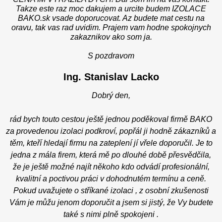
Takze este raz moc dakujem a urcite budem IZOLACE
BAKO.sk vsade doporucovat. Az budete mat cestu na
oravu, tak vas rad uvidim. Prajem vam hodne spokojnych
zakaznikov ako som ja.
S pozdravom
Ing. Stanislav Lacko
Dobrý den,
rád bych touto cestou ještě jednou poděkoval firmě BAKO
za provedenou izolaci podkroví, popřál ji hodně zákazníků a
těm, kteří hledají firmu na zateplení jí vřele doporučil. Je to
jedna z mála firem, která mě po dlouhé době přesvědčila,
že je ještě možné najít někoho kdo odvádí profesionální,
kvalitní a poctivou práci v dohodnutém termínu a ceně.
Pokud uvažujete o stříkané izolaci , z osobní zkušenosti
Vám je můžu jenom doporučit a jsem si jistý, že Vy budete
také s nimi plně spokojeni .