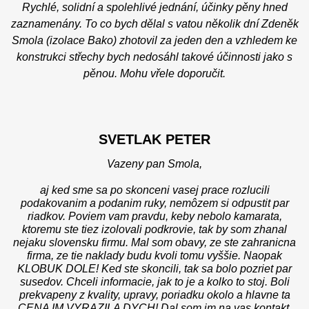
Rychlé, solidní a spolehlivé jednání, účinky pěny hned
zaznamenány. To co bych dělal s vatou několik dní Zdeněk
Smola (izolace Bako) zhotovil za jeden den a vzhledem ke
konstrukci střechy bych nedosáhl takové účinnosti jako s
pěnou. Mohu vřele doporučit.
SVETLAK PETER
Vazeny pan Smola,
aj ked sme sa po skonceni vasej prace rozlucili
podakovanim a podanim ruky, nemôzem si odpustit par
riadkov. Poviem vam pravdu, keby nebolo kamarata,
ktoremu ste tiez izolovali podkrovie, tak by som zhanal
nejaku slovensku firmu. Mal som obavy, ze ste zahranicna
firma, ze tie naklady budu kvoli tomu vyššie. Naopak
KLOBUK DOLE! Ked ste skoncili, tak sa bolo pozriet par
susedov. Chceli informacie, jak to je a kolko to stoj. Boli
prekvapeny z kvality, upravy, poriadku okolo a hlavne ta
CENA IM VYRAZILA DYCH! Dal som im na vas kontakt.