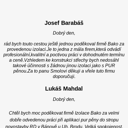
Josef Barabáš
Dobrý den,
rád bych touto cestou ještě jednou poděkoval firmě Bako za
provedenou izolaci.Je to jedna z mála firem,která odvádí
profesionální,kvalitní a poctivou práci v dohodnutém termínu
a ceně.Vzhledem ke konstrukci střechy bych nedosáhl
takové účinnosti s žádnou jinou izolaci jako s PUR
pěnou.Za to panu Smolovi děkuji a vřele tuto firmu
doporučuji.
Lukáš Mahdal
Dobrý den,
Chtěl bych moc poděkovat firmě Izolace Bako za velmi
dobře odvedenou práci při aplikaci pur pěny do stropu
novostavby RD v Bánově u Uh. Brodu. Velká spokojenost.