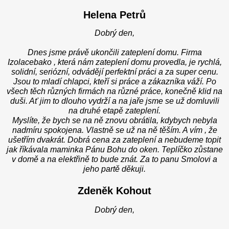
Helena Petrů
Dobrý den,
Dnes jsme právě ukončili zateplení domu. Firma
Izolacebako , která nám zateplení domu provedla, je rychlá,
solidní, seriózní, odvádějí perfektní práci a za super cenu.
Jsou to mladí chlapci, kteří si práce a zákazníka váží. Po
všech těch různých firmách na různé práce, konečně klid na
duši. Ať jim to dlouho vydrží a na jaře jsme se už domluvili
na druhé etapě zateplení.
Myslíte, že bych se na ně znovu obrátila, kdybych nebyla
nadmíru spokojena. Vlastně se už na ně těším. A vím , že
ušetřím dvakrát. Dobrá cena za zateplení a nebudeme topit
jak říkávala maminka Pánu Bohu do oken. Teplíčko zůstane
v domě a na elektřině to bude znát. Za to panu Smolovi a
jeho partě děkuji.
Zdeněk Kohout
Dobrý den,