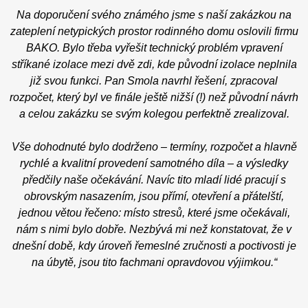
Na doporučení svého známého jsme s naší zakázkou na
zateplení netypických prostor rodinného domu oslovili firmu
BAKO. Bylo třeba vyřešit technický problém vpravení
stříkané izolace mezi dvě zdi, kde původní izolace neplnila
již svou funkci. Pan Smola navrhl řešení, zpracoval
rozpočet, který byl ve finále ještě nižší (!) než původní návrh
a celou zakázku se svým kolegou perfektně zrealizoval.
Vše dohodnuté bylo dodrženo – termíny, rozpočet a hlavně
rychlé a kvalitní provedení samotného díla – a výsledky
předčily naše očekávání. Navíc tito mladí lidé pracují s
obrovským nasazením, jsou přímí, otevření a přátelští,
jednou větou řečeno: místo stresů, které jsme očekávali,
nám s nimi bylo dobře. Nezbývá mi než konstatovat, že v
dnešní době, kdy úroveň řemeslné zručnosti a poctivosti je
na úbytě, jsou tito fachmani opravdovou výjimkou.“