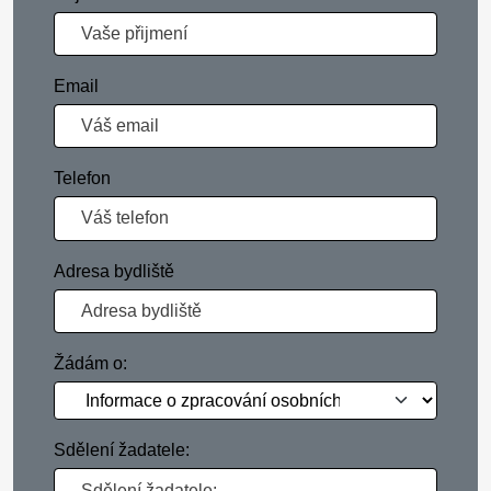
Email
Telefon
Adresa bydliště
Žádám o:
Sdělení žadatele: