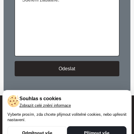
Odeslat
Souhlas s cookies
Zobrazit celé znění informace
Vyberte prosím, zda chcete přijmout volitelné cookies, nebo upřesnit
nastavení.
Copyright © 2024 IzolaceBAKO.cz - Všechna práva
vyhrazena.
Odmítnout vše
Přijmout vše